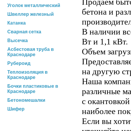
Продаем быт
Уголок металлический
бетона и раз
Швеллер железный
производител
Катанка
В наличии вс
Сварная сетка
Вт и 1,1 кВт.
Высечка
Асбестовая труба в
Объем загруз
Краснодаре
Предоставляе
Рубероид
на другую с
Теплоизоляция в
Краснодаре
Наша компани
Бочки пластиковые в
различные ма
Краснодаре
с окантовкой
Бетономешалки
Шифер
наиболее пок
Если вы хоти